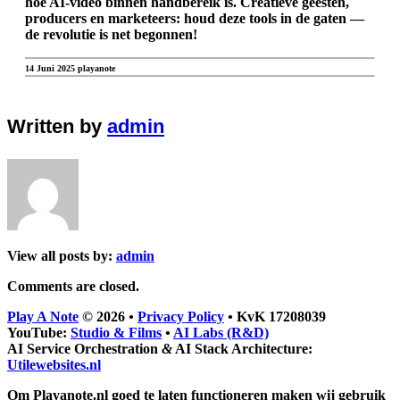
hoe AI-video binnen handbereik is. Creatieve geesten,
producers en marketeers: houd deze tools in de gaten —
de revolutie is net begonnen!
14 Juni 2025 playanote
Written by
admin
View all posts by:
admin
Comments are closed.
Play A Note
© 2026
•
Privacy Policy
•
KvK 17208039
YouTube:
Studio & Films
•
AI Labs (R&D)
AI Service Orchestration
&
AI Stack Architecture:
Utilewebsites.nl
Om Playanote.nl goed te laten functioneren maken wij gebruik