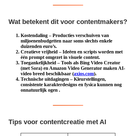
Wat betekent dit voor contentmakers?
Kostendaling
– Producties verschuiven van
miljoenenbudgetten naar soms slechts enkele
duizenden euro’s.
Creatieve vrijheid
– Ideëen en scripts worden met
één prompt omgezet in visuele content.
Toegankelijkheid
– Tools als Bing Video Creator
(met Sora) en Amazon Video Generator maken AI-
video breed beschikbaar (
axios.com
).
Technische uitdagingen
– Kleur­stellingen,
consistente karakter­designs en fysica kunnen nog
onnatuurlijk ogen .
Tips voor contentcreatie met AI