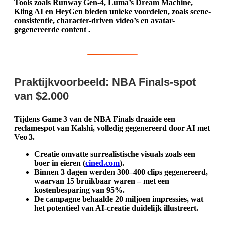
Tools zoals Runway Gen‑4, Luma’s Dream Machine,
Kling AI en HeyGen bieden unieke voordelen, zoals scene-
consistentie, character-driven video’s en avatar-
gegenereerde content .
Praktijkvoorbeeld: NBA Finals-spot
van $2.000
Tijdens Game 3 van de NBA Finals draaide een
reclamespot van Kalshi, volledig gegenereerd door AI met
Veo 3.
Creatie omvatte surrealistische visuals zoals een
boer in eieren (
cined.com
).
Binnen 3 dagen werden 300–400 clips gegenereerd,
waarvan 15 bruikbaar waren – met een
kostenbesparing van 95%.
De campagne behaalde 20 miljoen impressies, wat
het potentieel van AI-creatie duidelijk illustreert.