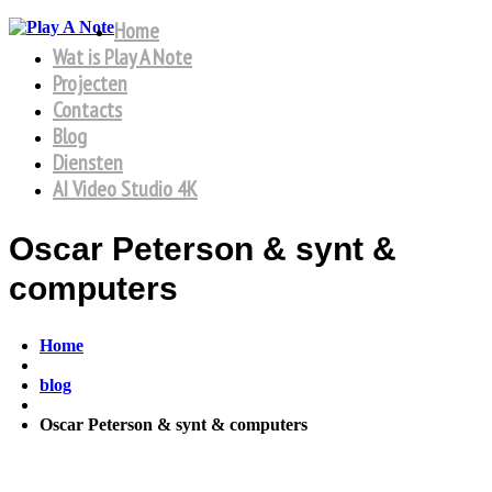
Home
Wat is Play A Note
Projecten
Contacts
Blog
Diensten
AI Video Studio 4K
Oscar Peterson & synt &
computers
Home
blog
Oscar Peterson & synt & computers